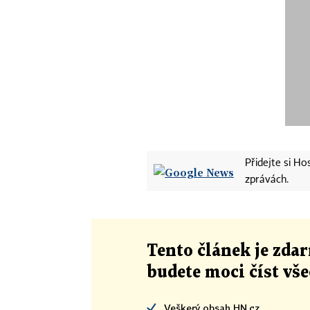
Přidejte si H
zprávách.
Tento článek
je
zdar
budete moci číst vš
Veškerý obsah HN.cz