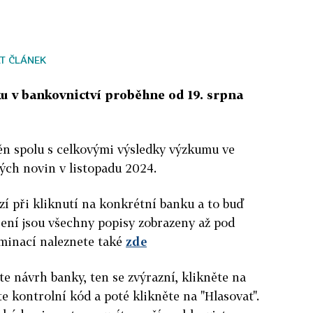
T ČLÁNEK
u v bankovnictví proběhne od 19. srpna
ěn spolu s celkovými výsledky výzkumu ve
ých novin v listopadu 2024.
í při kliknutí na konkrétní banku a to buď
šení jsou všechny popisy zobrazeny až pod
minací naleznete také
zde
te návrh banky, ten se zvýrazní, klikněte na
šte kontrolní kód a poté klikněte na "Hlasovat".