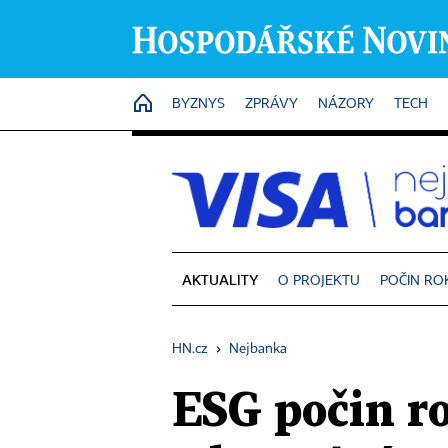
HOME
BYZNYS
ZPRÁVY
NÁZORY
TECH
AKTUALITY
O PROJEKTU
POČIN RO
HN.cz
›
Nejbanka
ESG počin r