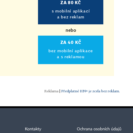
ZA 80 KČ
s mobilní aplikací
a bez reklam
nebo
ZA 40 KČ
bez mobilní aplikace
a s reklamou
|
Předplatné HN+ je zcela bez reklam.
Kontakty
Ochrana osobních údajů