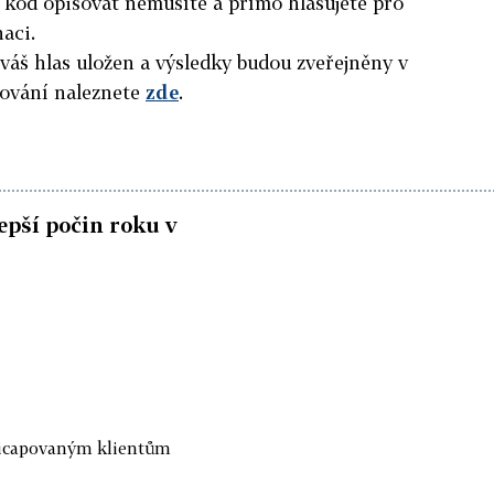
í kód opisovat nemusíte a přímo hlasujete pro
aci.
áš hlas uložen a výsledky budou zveřejněny v
sování naleznete
zde
.
lepší počin roku v
dicapovaným klientům