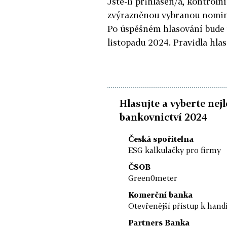
Jste-li přihlášen/a, kontroln
zvýrazněnou vybranou nomin
Po úspěšném hlasování bude v
listopadu 2024. Pravidla hla
Hlasujte a vyberte nej
bankovnictví 2024
Česká spořitelna
ESG kalkulačky pro firmy
ČSOB
Green0meter
Komerční banka
Otevřenější přístup k han
Partners Banka