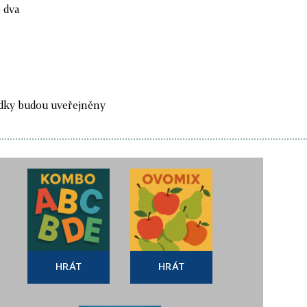
o dva
edky budou uveřejněny
HRÁT
HRÁT